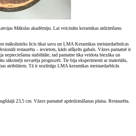
 Latvijas Mākslas akadēmiju. Lai veicinātu keramikas atdzimšanu
iem mākslinieks licis tikai savu un LMA Keramikas meistardarbnīcas
sionāli restaurēta – ievietots, kāds atšķelts gabals. Vāzes pamatnē ir
a nepieciešama stabilitāte, tad pamatne tika veidota biezāka un
tu sākotnēji nevarēja prognozēt. Tie bija eksperimenti ar materiālu,
erības atribūtiem. Tā ir nozīmīgs LMA keramikas meistardarbīcās
ugšdaļā 23,5 cm. Vāzes pamatnē apdedzināšanas plaisa. Restaurēta.