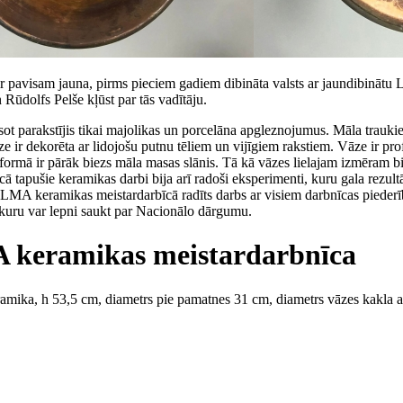
ir pavisam jauna, pirms pieciem gadiem dibināta valsts ar jaundibinātu
Rūdolfs Pelše kļūst par tās vadītāju.
sot parakstījis tikai majolikas un porcelāna apgleznojumus. Māla trauk
 ir dekorēta ar lidojošu putnu tēliem un vijīgiem rakstiem. Vāze ir profe
formā ir pārāk biezs māla masas slānis. Tā kā vāzes lielajam izmēram bij
ā tapušie keramikas darbi bija arī radoši eksperimenti, kuru gala rezultā
rets LMA keramikas meistardarbīcā radīts darbs ar visiem darbnīcas pied
, kuru var lepni saukt par Nacionālo dārgumu.
A keramikas meistardarbnīca
mika, h 53,5 cm, diametrs pie pamatnes 31 cm, diametrs vāzes kakla a