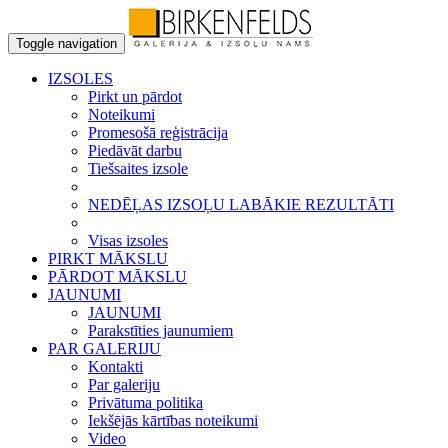
Toggle navigation
IZSOLES
Pirkt un pārdot
Noteikumi
Promesošā reģistrācija
Piedāvāt darbu
Tiešsaites izsole
NEDĒĻAS IZSOĻU LABĀKIE REZULTĀTI
Visas izsoles
PIRKT MĀKSLU
PĀRDOT MĀKSLU
JAUNUMI
JAUNUMI
Parakstīties jaunumiem
PAR GALERIJU
Kontakti
Par galeriju
Privātuma politika
Iekšējās kārtības noteikumi
Video