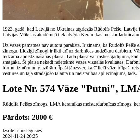
1923. gadā, kad Latvijā no Ukrainas atgriezās Rūdolfs Pelše. Latvija 
Latvijas Mākslas akadēmijā tiek atvērta Keramikas meistardarbnīca un 
Uz vāzes pamatnes nav autora paraksta. Ir zināms, ka Rūdolfs Pelše e
zīmogu. Līdzīgi zīmogi ir likti arī uz darbnīcas audzēkņu darbiem. Vāze
redzama apdedzināšanas plaisa. Tāda plaisa var rasties gadījumā, kad 
smagāka. Šī plaisa nekādi neietekmē vāzes vizuālās kvalitātes. Darbnic
formu, izmēru un glazūrām. Īpaši jāuzsver, ka šī lielā vāze ir īpaši 
vēstures un tajā strādājošo talanta un meistarības apliecinājums, tāds
Lote Nr. 574 Vāze "Putni", LM
Rūdolfa Pelšes zīmogs, LMA keramikas meistardarbnīcas zīmogs, kera
Pārdots: 2800 €
Izsole ir noslēgusies
2024-11-24 20:25