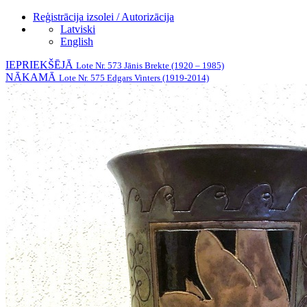
Reģistrācija izsolei / Autorizācija
Latviski
English
IEPRIEKŠĒJĀ
Lote Nr. 573 Jānis Brekte (1920 – 1985)
NĀKAMĀ
Lote Nr. 575 Edgars Vinters (1919-2014)