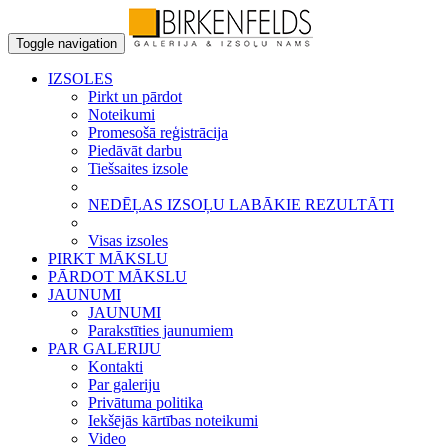
Toggle navigation
IZSOLES
Pirkt un pārdot
Noteikumi
Promesošā reģistrācija
Piedāvāt darbu
Tiešsaites izsole
NEDĒĻAS IZSOĻU LABĀKIE REZULTĀTI
Visas izsoles
PIRKT MĀKSLU
PĀRDOT MĀKSLU
JAUNUMI
JAUNUMI
Parakstīties jaunumiem
PAR GALERIJU
Kontakti
Par galeriju
Privātuma politika
Iekšējās kārtības noteikumi
Video