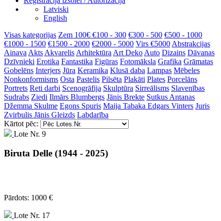
Reģistrācija izsolei / Autorizācija
Latviski
English
Visas kategorijas
Zem 100€
€100 - 300
€300 - 500
€500 - 1000
€1000 - 1500
€1500 - 2000
€2000 - 5000
Virs €5000
Abstrakcijas
Ainava
Akts
Akvarelis
Arhitektūra
Art Deko
Auto
Dizains
Dāvanas
Dzīvnieki
Erotika
Fantastika
Figūras
Fotomāksla
Grafika
Grāmatas
Gobelēns
Interjers
Jūra
Keramika
Klusā daba
Lampas
Mēbeles
Nonkonformisms
Osta
Pastelis
Pilsēta
Plakāti
Plates
Porcelāns
Portrets
Reti darbi
Scenogrāfija
Skulptūra
Sirreālisms
Slavenības
Sudrabs
Ziedi
Ilmārs Blumbergs
Jānis Brekte
Sutkus Antanas
Džemma Skulme
Egons Spuris
Maija Tabaka
Edgars Vinters
Juris
Zvirbulis
Jānis Gleizds
Labdarība
Kārtot pēc:
Lote Nr. 9
Biruta Delle (1944 - 2025)
Pārdots: 1000 €
Lote Nr. 17