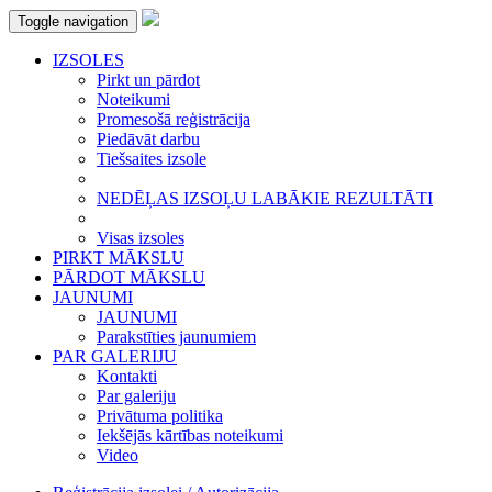
Toggle navigation
IZSOLES
Pirkt un pārdot
Noteikumi
Promesošā reģistrācija
Piedāvāt darbu
Tiešsaites izsole
NEDĒĻAS IZSOĻU LABĀKIE REZULTĀTI
Visas izsoles
PIRKT MĀKSLU
PĀRDOT MĀKSLU
JAUNUMI
JAUNUMI
Parakstīties jaunumiem
PAR GALERIJU
Kontakti
Par galeriju
Privātuma politika
Iekšējās kārtības noteikumi
Video