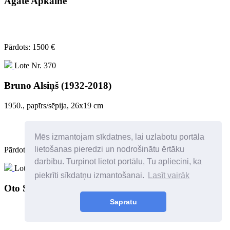
Agate Apkalne
Pārdots: 1500 €
Lote Nr. 370
Bruno Alsiņš (1932-2018)
1950., papīrs/sēpija, 26x19 cm
Mēs izmantojam sīkdatnes, lai uzlabotu portāla
lietošanas pieredzi un nodrošinātu ērtāku
Pārdots: 200 €
darbību. Turpinot lietot portālu, Tu apliecini, ka
Lote Nr. 382
piekrīti sīkdatņu izmantošanai.
Lasīt vairāk
Oto Skulme (1889-1967)
Sapratu