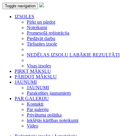
Toggle navigation
IZSOLES
Pirkt un pārdot
Noteikumi
Promesošā reģistrācija
Piedāvāt darbu
Tiešsaites izsole
NEDĒĻAS IZSOĻU LABĀKIE REZULTĀTI
Visas izsoles
PIRKT MĀKSLU
PĀRDOT MĀKSLU
JAUNUMI
JAUNUMI
Parakstīties jaunumiem
PAR GALERIJU
Kontakti
Par galeriju
Privātuma politika
Iekšējās kārtības noteikumi
Video