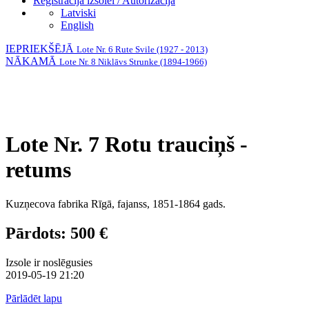
Reģistrācija izsolei / Autorizācija
Latviski
English
IEPRIEKŠĒJĀ
Lote Nr. 6 Rute Svile (1927 - 2013)
NĀKAMĀ
Lote Nr. 8 Niklāvs Strunke (1894-1966)
Lote Nr. 7 Rotu trauciņš -
retums
Kuzņecova fabrika Rīgā, fajanss, 1851-1864 gads.
Pārdots: 500 €
Izsole ir noslēgusies
2019-05-19 21:20
Pārlādēt lapu