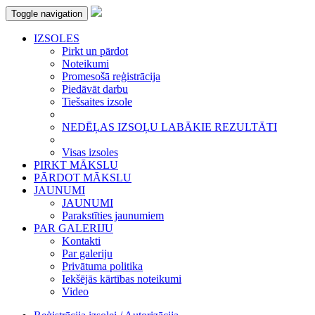
Toggle navigation
IZSOLES
Pirkt un pārdot
Noteikumi
Promesošā reģistrācija
Piedāvāt darbu
Tiešsaites izsole
NEDĒĻAS IZSOĻU LABĀKIE REZULTĀTI
Visas izsoles
PIRKT MĀKSLU
PĀRDOT MĀKSLU
JAUNUMI
JAUNUMI
Parakstīties jaunumiem
PAR GALERIJU
Kontakti
Par galeriju
Privātuma politika
Iekšējās kārtības noteikumi
Video