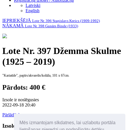
Reģistrācija izsolei / Autorizācija
Latviski
English
IEPRIEKŠĒJĀ
Lote Nr. 396 Staņislavs Kreics (1909-1992)
NĀKAMĀ
Lote Nr. 398 Gunārs Binde (1933)
Lote Nr. 397 Džemma Skulme
(1925 – 2019)
"Kariatīde", papīrs/akvarelis/kolāža, 101 x 67cm.
Pārdots: 400 €
Izsole ir noslēgusies
2022-09-18 20:40
Pārlādēt lapu
Mēs izmantojam sīkdatnes, lai uzlabotu portāla
Izsoles dalībnieki
Palīdzība
lietošanas pieredzi un nodrošinātu ērtāku