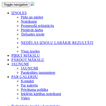
Toggle navigation
IZSOLES
Pirkt un pārdot
Noteikumi
Promesošā reģistrācija
Piedāvāt darbu
Tiešsaites izsole
NEDĒĻAS IZSOĻU LABĀKIE REZULTĀTI
Visas izsoles
PIRKT MĀKSLU
PĀRDOT MĀKSLU
JAUNUMI
JAUNUMI
Parakstīties jaunumiem
PAR GALERIJU
Kontakti
Par galeriju
Privātuma politika
Iekšējās kārtības noteikumi
Video