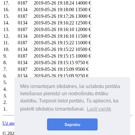
17.
0187
2019-05-26 19:18:24
14000 €
16.
0134
2019-05-26 19:18:00
13500 €
15.
0187
2019-05-26 19:17:26
13000 €
14.
0134
2019-05-26 19:16:22
12500 €
13.
0187
2019-05-26 19:16:10
12000 €
12.
0134
2019-05-26 19:16:10
11500 €
11.
0187
2019-05-26 19:15:22
11000 €
10.
0134
2019-05-26 19:15:22
10500 €
9.
0187
2019-05-26 19:15:15
10000 €
8.
0134
2019-05-26 19:15:15
9750 €
7.
0187
2019-05-26 19:15:09
9500 €
6.
0134
2019-05-26 19:15:09
9250 €
5.
0187
2019-05-26 19:15:04
9000 €
Mēs izmantojam sīkdatnes, lai uzlabotu portāla
4.
0134
2019-05-26 19:15:04
8750 €
lietošanas pieredzi un nodrošinātu ērtāku
3.
0187
2019-05-26 19:14:57
8500 €
darbību. Turpinot lietot portālu, Tu apliecini, ka
2.
0134
2019-05-26 19:14:57
8250 €
1.
0187
piekrīti sīkdatņu izmantošanai.
2019-05-23 11:42:58
8000 €
Lasīt vairāk
Uz augšu
Sapratu
© 2026 Visas tiesības aizsargātas. SIA Birkenfelds