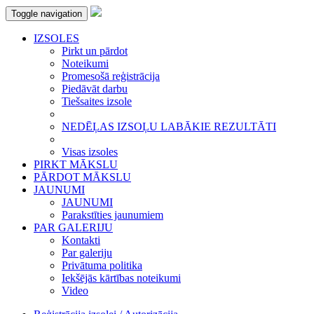
Toggle navigation
IZSOLES
Pirkt un pārdot
Noteikumi
Promesošā reģistrācija
Piedāvāt darbu
Tiešsaites izsole
NEDĒĻAS IZSOĻU LABĀKIE REZULTĀTI
Visas izsoles
PIRKT MĀKSLU
PĀRDOT MĀKSLU
JAUNUMI
JAUNUMI
Parakstīties jaunumiem
PAR GALERIJU
Kontakti
Par galeriju
Privātuma politika
Iekšējās kārtības noteikumi
Video