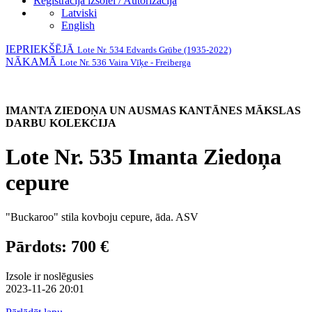
Reģistrācija izsolei / Autorizācija
Latviski
English
IEPRIEKŠĒJĀ
Lote Nr. 534 Edvards Grūbe (1935-2022)
NĀKAMĀ
Lote Nr. 536 Vaira Vīķe - Freiberga
IMANTA ZIEDOŅA UN AUSMAS KANTĀNES MĀKSLAS
DARBU KOLEKCIJA
Lote Nr. 535 Imanta Ziedoņa
cepure
"Buckaroo" stila kovboju cepure, āda. ASV
Pārdots: 700 €
Izsole ir noslēgusies
2023-11-26 20:01