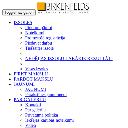
Toggle navigation
IZSOLES
Pirkt un pārdot
Noteikumi
Promesošā reģistrācija
Piedāvāt darbu
Tiešsaites izsole
NEDĒĻAS IZSOĻU LABĀKIE REZULTĀTI
Visas izsoles
PIRKT MĀKSLU
PĀRDOT MĀKSLU
JAUNUMI
JAUNUMI
Parakstīties jaunumiem
PAR GALERIJU
Kontakti
Par galeriju
Privātuma politika
Iekšējās kārtības noteikumi
Video