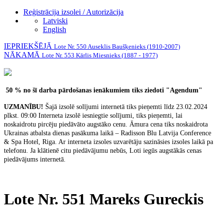
Reģistrācija izsolei / Autorizācija
Latviski
English
IEPRIEKŠĒJĀ
Lote Nr. 550 Auseklis Baušķenieks (1910-2007)
NĀKAMĀ
Lote Nr. 553 Kārlis Miesnieks (1887 - 1977)
50 % no šī darba pārdošanas ienākumiem tiks ziedoti "Agendum"
UZMANĪBU!
Šajā izsolē solījumi internetā tiks pieņemti līdz 23.02.2024
plkst. 09:00 Interneta izsolē iesniegtie solījumi, tiks pieņemti, lai
noskaidrotu pircēju piedāvāto augstāko cenu. Āmura cena tiks noskaidrota
Ukrainas atbalsta dienas pasākuma laikā – Radisson Blu Latvija Conference
& Spa Hotel, Riga. Ar interneta izsoles uzvarētāju sazināsies izsoles laikā pa
telefonu. Ja klātienē citu piedāvājumu nebūs, Loti iegūs augstākās cenas
piedāvājums internetā.
Lote Nr. 551 Mareks Gureckis