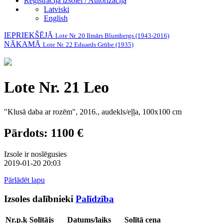
Reģistrācija izsolei / Autorizācija
Latviski
English
IEPRIEKŠĒJĀ
Lote Nr. 20 Ilmārs Blumbergs (1943-2016)
NĀKAMĀ
Lote Nr. 22 Eduards Grūbe (1935)
Lote Nr. 21 Leo
"Klusā daba ar rozēm", 2016., audekls/eļļa, 100x100 cm
Pārdots: 1100 €
Izsole ir noslēgusies
2019-01-20 20:03
Pārlādēt lapu
Izsoles dalībnieki
Palīdzība
Nr.p.k
Solītājs
Datums/laiks
Solītā cena