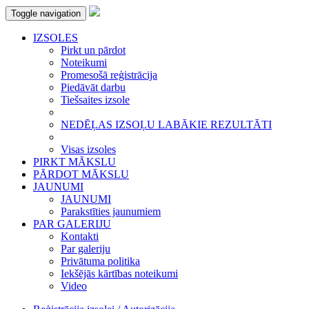
Toggle navigation
IZSOLES
Pirkt un pārdot
Noteikumi
Promesošā reģistrācija
Piedāvāt darbu
Tiešsaites izsole
NEDĒĻAS IZSOĻU LABĀKIE REZULTĀTI
Visas izsoles
PIRKT MĀKSLU
PĀRDOT MĀKSLU
JAUNUMI
JAUNUMI
Parakstīties jaunumiem
PAR GALERIJU
Kontakti
Par galeriju
Privātuma politika
Iekšējās kārtības noteikumi
Video