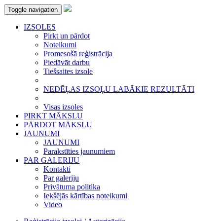
Toggle navigation
IZSOLES
Pirkt un pārdot
Noteikumi
Promesošā reģistrācija
Piedāvāt darbu
Tiešsaites izsole
NEDĒĻAS IZSOĻU LABĀKIE REZULTĀTI
Visas izsoles
PIRKT MĀKSLU
PĀRDOT MĀKSLU
JAUNUMI
JAUNUMI
Parakstīties jaunumiem
PAR GALERIJU
Kontakti
Par galeriju
Privātuma politika
Iekšējās kārtības noteikumi
Video