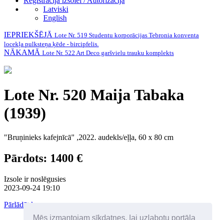
Reģistrācija izsolei / Autorizācija
Latviski
English
IEPRIEKŠĒJĀ
Lote Nr. 519 Studentu korporācijas Tebronia konventa
locekļa pulksteņa ķēde - bircipfelis.
NĀKAMĀ
Lote Nr. 522 Art Deco garšvielu trauku komplekts
Lote Nr. 520 Maija Tabaka
(1939)
"Bruņinieks kafejnīcā" ,2022. audekls/eļļa, 60 x 80 cm
Pārdots: 1400 €
Izsole ir noslēgusies
2023-09-24 19:10
Pārlādēt lapu
Mēs izmantojam sīkdatnes, lai uzlabotu portāla