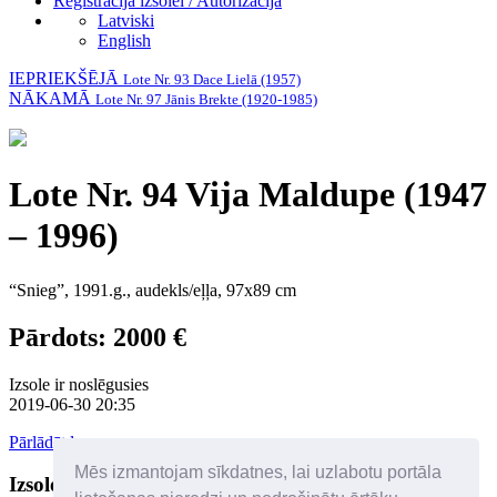
Reģistrācija izsolei / Autorizācija
Latviski
English
IEPRIEKŠĒJĀ
Lote Nr. 93 Dace Lielā (1957)
NĀKAMĀ
Lote Nr. 97 Jānis Brekte (1920-1985)
Lote Nr. 94 Vija Maldupe (1947
– 1996)
“Snieg”, 1991.g., audekls/eļļa, 97x89 cm
Pārdots: 2000 €
Izsole ir noslēgusies
2019-06-30 20:35
Pārlādēt lapu
Mēs izmantojam sīkdatnes, lai uzlabotu portāla
Izsoles dalībnieki
Palīdzība