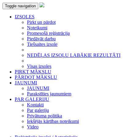
Toggle navigation
IZSOLES
Pirkt un pārdot
Noteikumi
Promesošā reģistrācija
Piedāvāt darbu
Tiešsaites izsole
NEDĒĻAS IZSOĻU LABĀKIE REZULTĀTI
Visas izsoles
PIRKT MĀKSLU
PĀRDOT MĀKSLU
JAUNUMI
JAUNUMI
Parakstīties jaunumiem
PAR GALERIJU
Kontakti
Par galeriju
Privātuma politika
Iekšējās kārtības noteikumi
Video