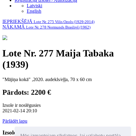
Reģistrācija izsolei / Autorizācija
Latviski
English
IEPRIEKŠĒJĀ
Lote Nr. 275 Vilis Ozols (1929-2014)
NĀKAMĀ
Lote Nr. 278 Normunds Brasliņš (1962)
Lote Nr. 277 Maija Tabaka
(1939)
"Mājiņa kokā" ,2020. audekls/eļļa, 70 x 60 cm
Pārdots: 2200 €
Izsole ir noslēgusies
2021-02-14 20:10
Pārlādēt lapu
Izsoles dalībnieki
Palīdzība
Mēs izmantojam sīkdatnes, lai uzlabotu portāla