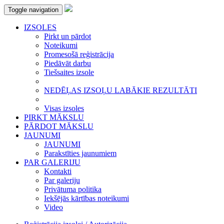
Toggle navigation
IZSOLES
Pirkt un pārdot
Noteikumi
Promesošā reģistrācija
Piedāvāt darbu
Tiešsaites izsole
NEDĒĻAS IZSOĻU LABĀKIE REZULTĀTI
Visas izsoles
PIRKT MĀKSLU
PĀRDOT MĀKSLU
JAUNUMI
JAUNUMI
Parakstīties jaunumiem
PAR GALERIJU
Kontakti
Par galeriju
Privātuma politika
Iekšējās kārtības noteikumi
Video