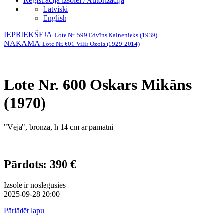
Reģistrācija izsolei / Autorizācija
Latviski
English
IEPRIEKŠĒJĀ
Lote Nr. 599 Edvīns Kalnenieks (1939)
NĀKAMĀ
Lote Nr. 601 Vilis Ozols (1929-2014)
Lote Nr. 600 Oskars Mikāns
(1970)
"Vējā", bronza, h 14 cm ar pamatni
Pārdots: 390 €
Izsole ir noslēgusies
2025-09-28 20:00
Pārlādēt lapu