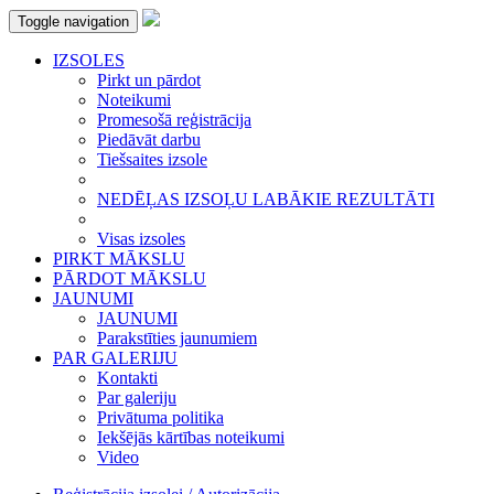
Toggle navigation
IZSOLES
Pirkt un pārdot
Noteikumi
Promesošā reģistrācija
Piedāvāt darbu
Tiešsaites izsole
NEDĒĻAS IZSOĻU LABĀKIE REZULTĀTI
Visas izsoles
PIRKT MĀKSLU
PĀRDOT MĀKSLU
JAUNUMI
JAUNUMI
Parakstīties jaunumiem
PAR GALERIJU
Kontakti
Par galeriju
Privātuma politika
Iekšējās kārtības noteikumi
Video