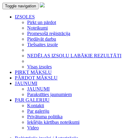
Toggle navigation
IZSOLES
Pirkt un pārdot
Noteikumi
Promesošā reģistrācija
Piedāvāt darbu
Tiešsaites izsole
NEDĒĻAS IZSOĻU LABĀKIE REZULTĀTI
Visas izsoles
PIRKT MĀKSLU
PĀRDOT MĀKSLU
JAUNUMI
JAUNUMI
Parakstīties jaunumiem
PAR GALERIJU
Kontakti
Par galeriju
Privātuma politika
Iekšējās kārtības noteikumi
Video