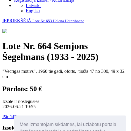
Reģistrācija izsolei / Autorizācija
Latviski
English
IEPRIEKŠĒJĀ
Lote Nr. 653 Helēna Heinrihsone
Lote Nr. 664 Semjons
Šegelmans (1933 - 2025)
"Vecrīgas motīvs", 1960 tie gadi, oforts, tirāža 47 no 300, 49 x 32
cm
Pārdots: 50 €
Izsole ir noslēgusies
2026-06-21 19:55
Pārlādēt lapu
Mēs izmantojam sīkdatnes, lai uzlabotu portāla
Izsoles dalībnieki
Palīdzība