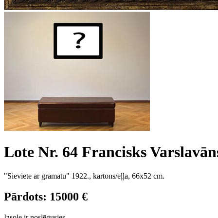
Lote Nr. 64 Francisks Varslavān
"Sieviete ar grāmatu" 1922., kartons/eļļa, 66x52 cm.
Pārdots: 15000 €
Izsole ir noslēgusies