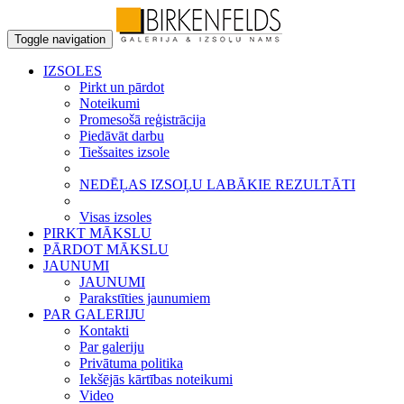
Toggle navigation
IZSOLES
Pirkt un pārdot
Noteikumi
Promesošā reģistrācija
Piedāvāt darbu
Tiešsaites izsole
NEDĒĻAS IZSOĻU LABĀKIE REZULTĀTI
Visas izsoles
PIRKT MĀKSLU
PĀRDOT MĀKSLU
JAUNUMI
JAUNUMI
Parakstīties jaunumiem
PAR GALERIJU
Kontakti
Par galeriju
Privātuma politika
Iekšējās kārtības noteikumi
Video