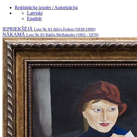
Reģistrācija izsolei / Autorizācija
Latviski
English
IEPRIEKŠĒJĀ
Lote Nr. 63 Jūlijs Feders (1838-1909)
NĀKAMĀ
Lote Nr. 65 Kārlis Melbārzdis (1902 - 1970)