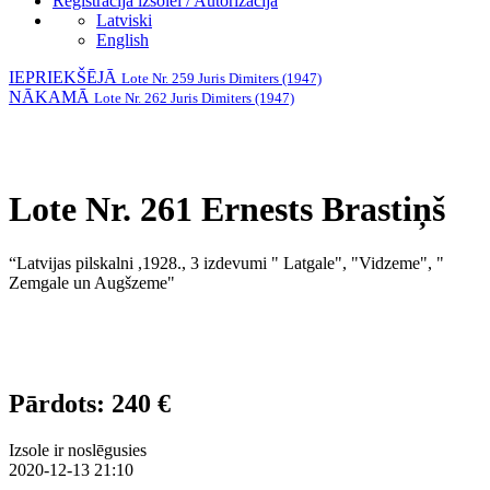
Reģistrācija izsolei / Autorizācija
Latviski
English
IEPRIEKŠĒJĀ
Lote Nr. 259 Juris Dimiters (1947)
NĀKAMĀ
Lote Nr. 262 Juris Dimiters (1947)
Lote Nr. 261 Ernests Brastiņš
“Latvijas pilskalni ,1928., 3 izdevumi " Latgale", "Vidzeme", "
Zemgale un Augšzeme"
Pārdots: 240 €
Izsole ir noslēgusies
2020-12-13 21:10