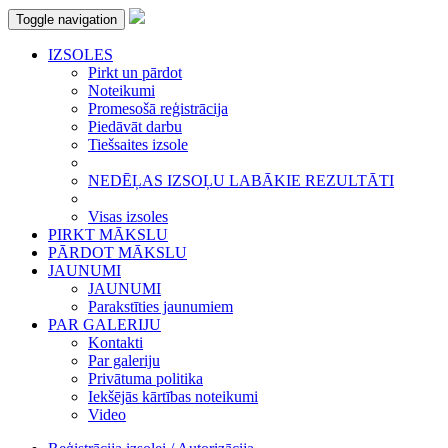
Toggle navigation
IZSOLES
Pirkt un pārdot
Noteikumi
Promesošā reģistrācija
Piedāvāt darbu
Tiešsaites izsole
NEDĒĻAS IZSOĻU LABĀKIE REZULTĀTI
Visas izsoles
PIRKT MĀKSLU
PĀRDOT MĀKSLU
JAUNUMI
JAUNUMI
Parakstīties jaunumiem
PAR GALERIJU
Kontakti
Par galeriju
Privātuma politika
Iekšējās kārtības noteikumi
Video