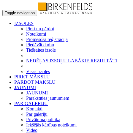
Toggle navigation
IZSOLES
Pirkt un pārdot
Noteikumi
Promesošā reģistrācija
Piedāvāt darbu
Tiešsaites izsole
NEDĒĻAS IZSOĻU LABĀKIE REZULTĀTI
Visas izsoles
PIRKT MĀKSLU
PĀRDOT MĀKSLU
JAUNUMI
JAUNUMI
Parakstīties jaunumiem
PAR GALERIJU
Kontakti
Par galeriju
Privātuma politika
Iekšējās kārtības noteikumi
Video