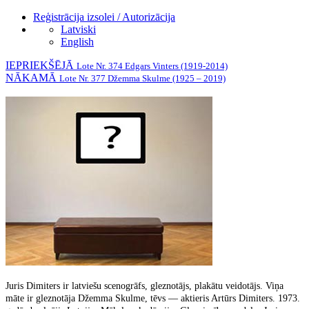
Reģistrācija izsolei / Autorizācija
Latviski
English
IEPRIEKŠĒJĀ
Lote Nr. 374 Edgars Vinters (1919-2014)
NĀKAMĀ
Lote Nr. 377 Džemma Skulme (1925 – 2019)
Juris Dimiters ir latviešu scenogrāfs, gleznotājs, plakātu veidotājs. Viņa
māte ir gleznotāja Džemma Skulme, tēvs — aktieris Artūrs Dimiters. 1973.