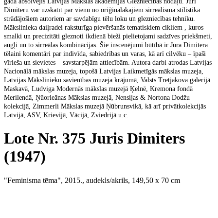
gadā absolvējis Latvijas Mākslas akadēmijas Glezniecības nodaļu. Juri
Dimiteru var uzskatīt par vienu no oriģinālākajiem sirreālisma stilistikā
strādājošiem autoriem ar savdabīgu tēlu loku un glezniecības tehniku.
Mākslinieka daiļradei raksturīga pievēršanās tematiskiem cikliem , kuros
smalki un precizitāti gleznoti ikdienā bieži pielietojami sadzīves priekšmeti,
augļi un to sirreālas kombinācijas. Šie inscenējumi būtībā ir Jura Dimitera
tēlaini komentāri par indivīda, sabiedrības un varas, kā arī cilvēku – īpaši
vīrieša un sievietes – savstarpējām attiecībām. Autora darbi atrodas Latvijas
Nacionālā mākslas muzeja, topošā Latvijas Laikmetīgās mākslas muzeja,
Latvijas Mākslinieku savienības muzeja krājumā, Valsts Tretjakova galerijā
Maskavā, Ludviga Modernās mākslas muzejā Ķelnē, Kremona fondā
Merilendā, Ņūorleānas Mākslas muzejā, Nensijas & Nortona Dodžu
kolekcijā, Zimmerli Mākslas muzejā Ņūbrunsvikā, kā arī privātkolekcijās
Latvijā, ASV, Krievijā, Vācijā, Zviedrijā u.c.
Lote Nr. 375 Juris Dimiters
(1947)
"Feminisma tēma", 2015., audekls/akrils, 149,50 x 70 cm