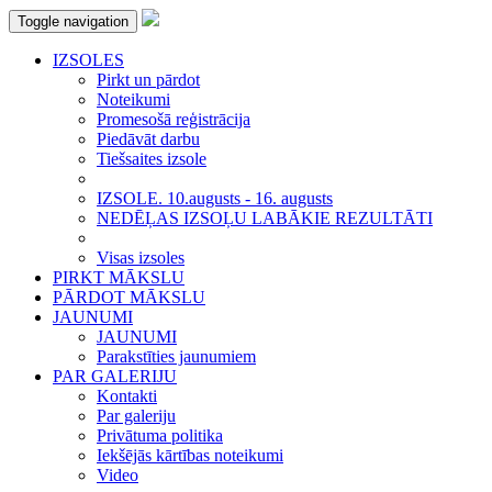
Toggle navigation
IZSOLES
Pirkt un pārdot
Noteikumi
Promesošā reģistrācija
Piedāvāt darbu
Tiešsaites izsole
IZSOLE. 10.augusts - 16. augusts
NEDĒĻAS IZSOĻU LABĀKIE REZULTĀTI
Visas izsoles
PIRKT MĀKSLU
PĀRDOT MĀKSLU
JAUNUMI
JAUNUMI
Parakstīties jaunumiem
PAR GALERIJU
Kontakti
Par galeriju
Privātuma politika
Iekšējās kārtības noteikumi
Video