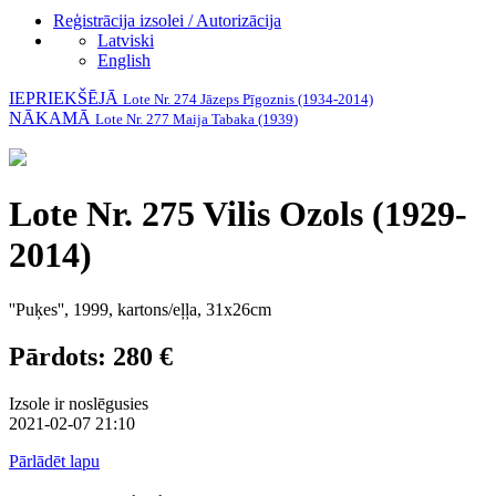
Reģistrācija izsolei / Autorizācija
Latviski
English
IEPRIEKŠĒJĀ
Lote Nr. 274 Jāzeps Pīgoznis (1934-2014)
NĀKAMĀ
Lote Nr. 277 Maija Tabaka (1939)
Lote Nr. 275 Vilis Ozols (1929-
2014)
''Puķes'', 1999, kartons/eļļa, 31x26cm
Pārdots: 280 €
Izsole ir noslēgusies
2021-02-07 21:10
Pārlādēt lapu