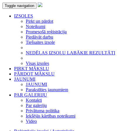
Toggle navigation
IZSOLES
Pirkt un pārdot
Noteikumi
Promesošā reģistrācija
Piedāvāt darbu
Tiešsaites izsole
NEDĒĻAS IZSOĻU LABĀKIE REZULTĀTI
Visas izsoles
PIRKT MĀKSLU
PĀRDOT MĀKSLU
JAUNUMI
JAUNUMI
Parakstīties jaunumiem
PAR GALERIJU
Kontakti
Par galeriju
Privātuma politika
Iekšējās kārtības noteikumi
Video