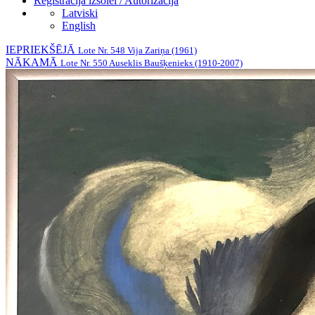
Reģistrācija izsolei / Autorizācija
Latviski
English
IEPRIEKŠĒJĀ
Lote Nr. 548 Vija Zariņa (1961)
NĀKAMĀ
Lote Nr. 550 Auseklis Baušķenieks (1910-2007)