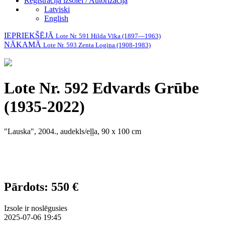
Reģistrācija izsolei / Autorizācija
Latviski
English
IEPRIEKŠĒJĀ
Lote Nr. 591 Hilda Vīka (1897—1963)
NĀKAMĀ
Lote Nr. 593 Zenta Logina (1908-1983)
Lote Nr. 592 Edvards Grūbe
(1935-2022)
"Lauska", 2004., audekls/eļļa, 90 x 100 cm
Pārdots: 550 €
Izsole ir noslēgusies
2025-07-06 19:45