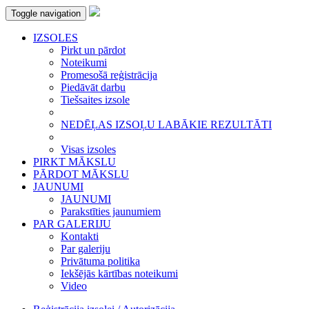
Toggle navigation
IZSOLES
Pirkt un pārdot
Noteikumi
Promesošā reģistrācija
Piedāvāt darbu
Tiešsaites izsole
NEDĒĻAS IZSOĻU LABĀKIE REZULTĀTI
Visas izsoles
PIRKT MĀKSLU
PĀRDOT MĀKSLU
JAUNUMI
JAUNUMI
Parakstīties jaunumiem
PAR GALERIJU
Kontakti
Par galeriju
Privātuma politika
Iekšējās kārtības noteikumi
Video