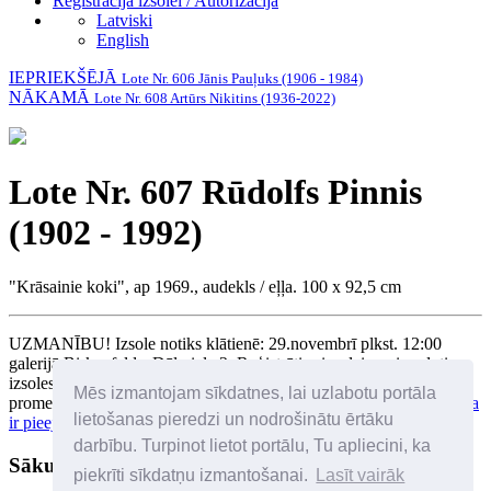
Reģistrācija izsolei / Autorizācija
Latviski
English
IEPRIEKŠĒJĀ
Lote Nr. 606 Jānis Pauļuks (1906 - 1984)
NĀKAMĀ
Lote Nr. 608 Artūrs Nikitins (1936-2022)
Lote Nr. 607 Rūdolfs Pinnis
(1902 - 1992)
"Krāsainie koki", ap 1969., audekls / eļļa. 100 x 92,5 cm
UZMANĪBU! Izsole notiks klātienē: 29.novembrī plkst. 12:00
galerijā Birkenfelds, Dēļu iela 2. Reģistrēties izsolei var ierodoties
izsoles dienā. Tie, kuri nevar ierasties personīgi var reģistrēties, kā
Mēs izmantojam sīkdatnes, lai uzlabotu portāla
promesošie pircēji un solīt telefoniski. Promesošo pircēju
reģistrācija
lietošanas pieredzi un nodrošinātu ērtāku
ir pieejama šeit
darbību. Turpinot lietot portālu, Tu apliecini, ka
Sākuma cena: 5500 €
piekrīti sīkdatņu izmantošanai.
Lasīt vairāk