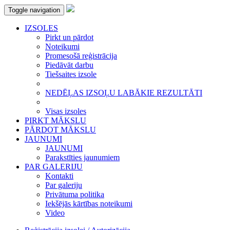
Toggle navigation
IZSOLES
Pirkt un pārdot
Noteikumi
Promesošā reģistrācija
Piedāvāt darbu
Tiešsaites izsole
NEDĒĻAS IZSOĻU LABĀKIE REZULTĀTI
Visas izsoles
PIRKT MĀKSLU
PĀRDOT MĀKSLU
JAUNUMI
JAUNUMI
Parakstīties jaunumiem
PAR GALERIJU
Kontakti
Par galeriju
Privātuma politika
Iekšējās kārtības noteikumi
Video