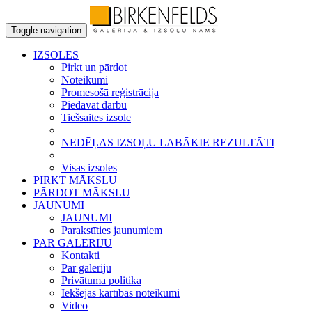
Toggle navigation
IZSOLES
Pirkt un pārdot
Noteikumi
Promesošā reģistrācija
Piedāvāt darbu
Tiešsaites izsole
NEDĒĻAS IZSOĻU LABĀKIE REZULTĀTI
Visas izsoles
PIRKT MĀKSLU
PĀRDOT MĀKSLU
JAUNUMI
JAUNUMI
Parakstīties jaunumiem
PAR GALERIJU
Kontakti
Par galeriju
Privātuma politika
Iekšējās kārtības noteikumi
Video