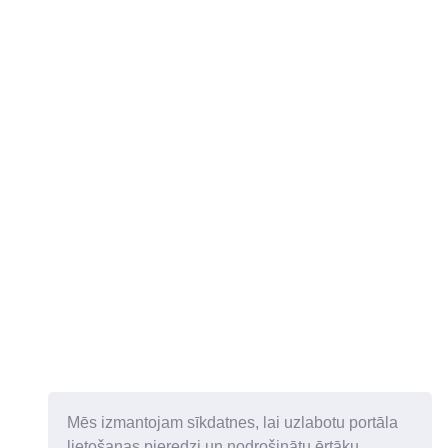
Mēs izmantojam sīkdatnes, lai uzlabotu portāla
lietošanas pieredzi un nodrošinātu ērtāku