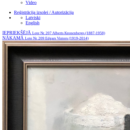
Video
Reģistrācija izsolei / Autorizācija
Latviski
English
IEPRIEKŠĒJĀ
Lote Nr. 207 Alberts Kronenbergs (1887-1958)
NĀKAMĀ
Lote Nr. 209 Edgars Vinters (1919-2014)