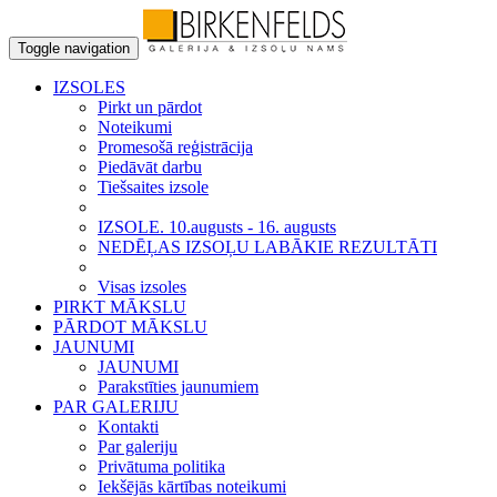
Toggle navigation
IZSOLES
Pirkt un pārdot
Noteikumi
Promesošā reģistrācija
Piedāvāt darbu
Tiešsaites izsole
IZSOLE. 10.augusts - 16. augusts
NEDĒĻAS IZSOĻU LABĀKIE REZULTĀTI
Visas izsoles
PIRKT MĀKSLU
PĀRDOT MĀKSLU
JAUNUMI
JAUNUMI
Parakstīties jaunumiem
PAR GALERIJU
Kontakti
Par galeriju
Privātuma politika
Iekšējās kārtības noteikumi