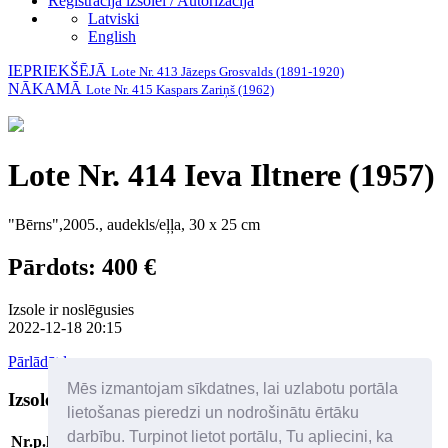
Reģistrācija izsolei / Autorizācija
Latviski
English
IEPRIEKŠĒJĀ
Lote Nr. 413 Jāzeps Grosvalds (1891-1920)
NĀKAMĀ
Lote Nr. 415 Kaspars Zariņš (1962)
Lote Nr. 414 Ieva Iltnere (1957)
"Bērns",2005., audekls/eļļa, 30 x 25 cm
Pārdots: 400 €
Izsole ir noslēgusies
2022-12-18 20:15
Pārlādēt lapu
Mēs izmantojam sīkdatnes, lai uzlabotu portāla
Izsoles dalībnieki
Palīdzība
lietošanas pieredzi un nodrošinātu ērtāku
darbību. Turpinot lietot portālu, Tu apliecini, ka
Nr.p.k
Solītājs
Datums/laiks
Solītā cena