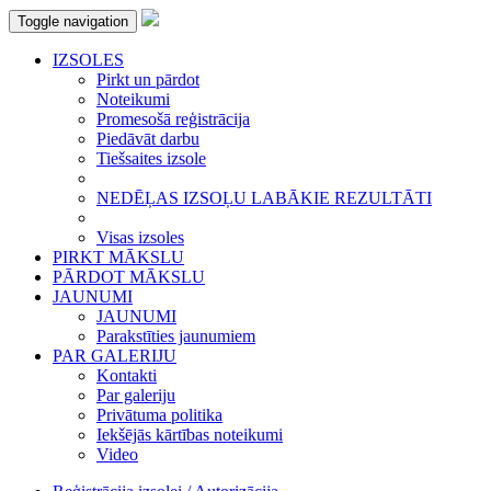
Toggle navigation
IZSOLES
Pirkt un pārdot
Noteikumi
Promesošā reģistrācija
Piedāvāt darbu
Tiešsaites izsole
NEDĒĻAS IZSOĻU LABĀKIE REZULTĀTI
Visas izsoles
PIRKT MĀKSLU
PĀRDOT MĀKSLU
JAUNUMI
JAUNUMI
Parakstīties jaunumiem
PAR GALERIJU
Kontakti
Par galeriju
Privātuma politika
Iekšējās kārtības noteikumi
Video