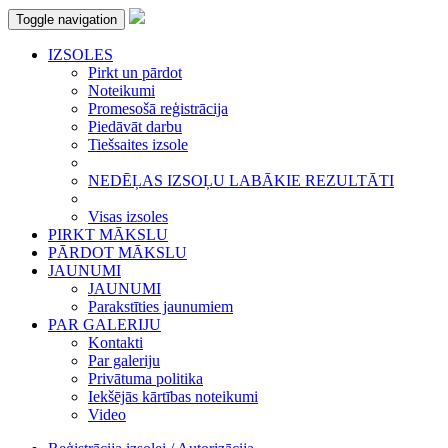
Toggle navigation
IZSOLES
Pirkt un pārdot
Noteikumi
Promesošā reģistrācija
Piedāvāt darbu
Tiešsaites izsole
NEDĒĻAS IZSOĻU LABĀKIE REZULTĀTI
Visas izsoles
PIRKT MĀKSLU
PĀRDOT MĀKSLU
JAUNUMI
JAUNUMI
Parakstīties jaunumiem
PAR GALERIJU
Kontakti
Par galeriju
Privātuma politika
Iekšējās kārtības noteikumi
Video