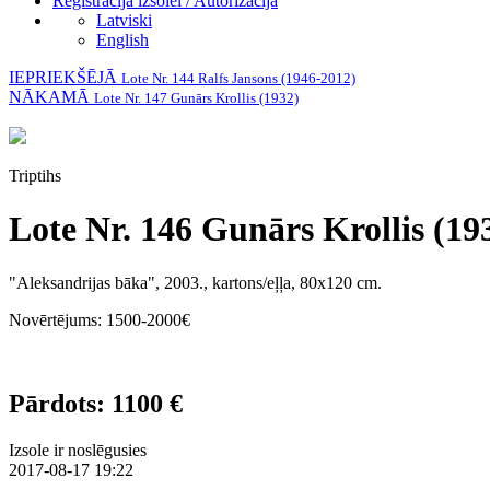
Reģistrācija izsolei / Autorizācija
Latviski
English
IEPRIEKŠĒJĀ
Lote Nr. 144 Ralfs Jansons (1946-2012)
NĀKAMĀ
Lote Nr. 147 Gunārs Krollis (1932)
Triptihs
Lote Nr. 146 Gunārs Krollis (19
"Aleksandrijas bāka", 2003., kartons/eļļa, 80x120 cm.
Novērtējums: 1500-2000€
Pārdots: 1100 €
Izsole ir noslēgusies
2017-08-17 19:22