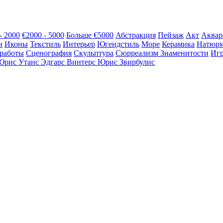
- 2000
€2000 - 5000
Больше €5000
Абстракция
Пейзаж
Акт
Аквар
и
Иконы
Текстиль
Интерьер
Югендстиль
Море
Керамика
Натюрм
 работы
Сценография
Скульптура
Сюрреализм
Знаменитости
Иг
Юрис Утанс
Эдгарс Винтерс
Юрис Звирбулис