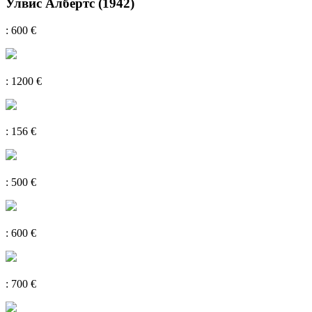
Улвис Албертс (1942)
: 600 €
: 1200 €
: 156 €
: 500 €
: 600 €
: 700 €