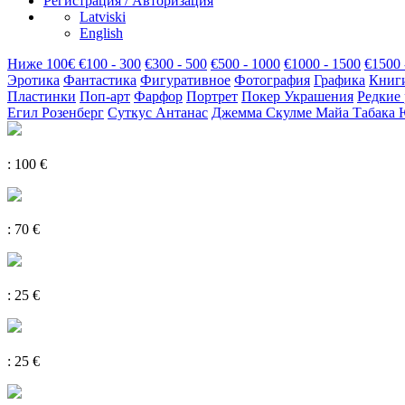
Регистрация / Авторизация
Latviski
English
Hиже 100€
€100 - 300
€300 - 500
€500 - 1000
€1000 - 1500
€1500 
Эротика
Фантастика
Фигуративное
Фотография
Графика
Книг
Пластинки
Поп-арт
Фарфор
Портрет
Покер
Украшения
Редкие
Егил Розенберг
Суткус Антанас
Джемма Скулме
Майа Табака
: 100 €
: 70 €
: 25 €
: 25 €