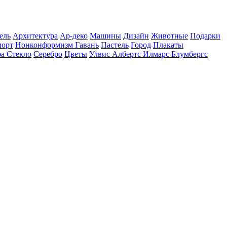
ель
Архитектура
Ар-деко
Машины
Дизайн
Животные
Подарки
орт
Нонконформизм
Гавань
Пастель
Город
Плакаты
ра
Cтекло
Серебро
Цветы
Улвис Албертс
Илмарс Блумбергс