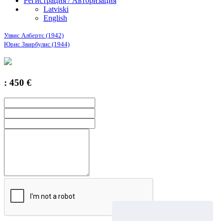
Регистрация / Авторизация
Latviski
English
Улвис Албертс (1942)
Юрис Звирбулис (1944)
: 450 €