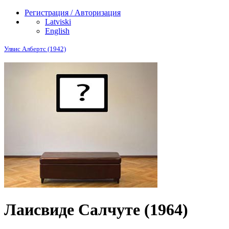
Регистрация / Авторизация
Latviski
English
Улвис Албертс (1942)
Лаисвиде Салчуте (1964)