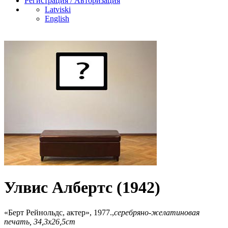
Регистрация / Авторизация
Latviski
English
Улвис Албертс (1942)
«Берт Рейнольдс, актер», 1977.,
cеребряно-желатиновая
печать, 34,3x26,5cm