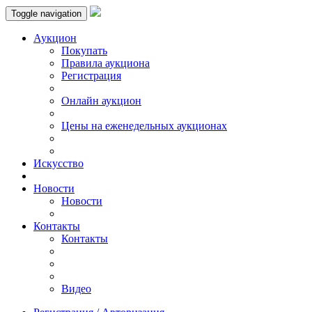
Toggle navigation
Аукцион
Пoкупать
Правила аукциона
Регистрация
Онлайн аукцион
Цены на еженедельных аукционах
Искусствo
Новости
Новости
Контакты
Контакты
Видео