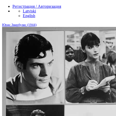
Регистрация / Авторизация
Latviski
English
Юрис Звирбулис (1944)