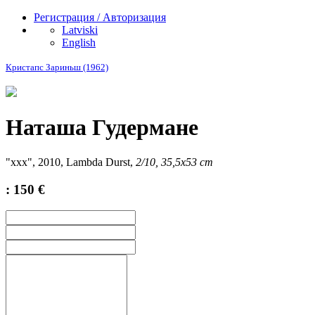
Регистрация / Авторизация
Latviski
English
Кристапс Зариньш (1962)
Наташа Гудермане
"
xxx
", 2010,
Lambda Durst
,
2/10, 35,5x53 cm
: 150 €