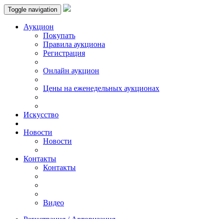
Toggle navigation
Аукцион
Пoкупать
Правила аукциона
Регистрация
Онлайн аукцион
Цены на еженедельных аукционах
Искусствo
Новости
Новости
Контакты
Контакты
Видео