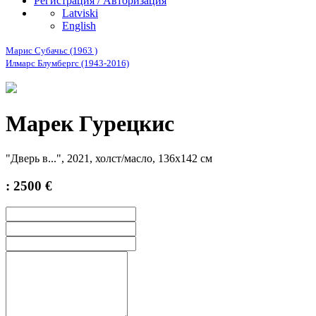
Регистрация / Авторизация
Latviski
English
Марис Субачьс (1963 )
Илмарс Блумбергс (1943-2016)
Марек Гурецкис
"Дверь в...", 2021, холст/масло, 136х142 см
: 2500 €