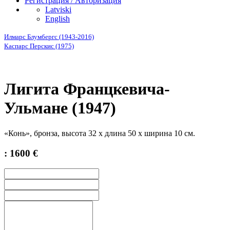
Регистрация / Авторизация
Latviski
English
Илмарс Блумбергс (1943-2016)
Каспарс Перскис (1975)
Лигита Францкевича-
Ульмане (1947)
«Конь», бронза, высота 32 х длина 50 х ширина 10 см.
: 1600 €