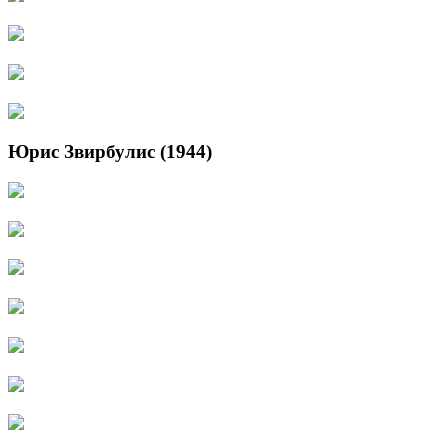
Юрис Звирбулис (1944)