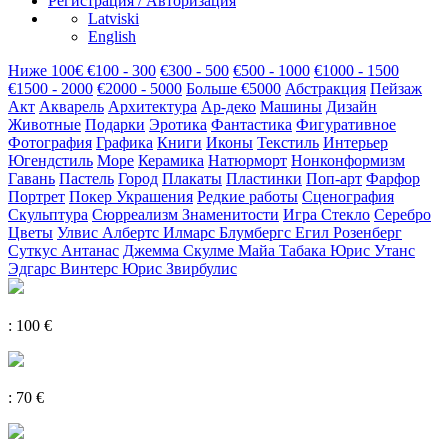
Регистрация / Авторизация
Latviski
English
Hиже 100€
€100 - 300
€300 - 500
€500 - 1000
€1000 - 1500
€1500 - 2000
€2000 - 5000
Больше €5000
Абстракция
Пейзаж
Акт
Акварель
Архитектура
Ар-деко
Машины
Дизайн
Животные
Подарки
Эротика
Фантастика
Фигуративное
Фотография
Графика
Книги
Иконы
Текстиль
Интерьер
Югендстиль
Море
Керамика
Натюрморт
Нонконформизм
Гавань
Пастель
Город
Плакаты
Пластинки
Поп-арт
Фарфор
Портрет
Покер
Украшения
Редкие работы
Сценография
Скульптура
Сюрреализм
Знаменитости
Игра
Cтекло
Серебро
Цветы
Улвис Албертс
Илмарс Блумбергс
Егил Розенберг
Суткус Антанас
Джемма Скулме
Майа Табака
Юрис Утанс
Эдгарс Винтерс
Юрис Звирбулис
: 100 €
: 70 €