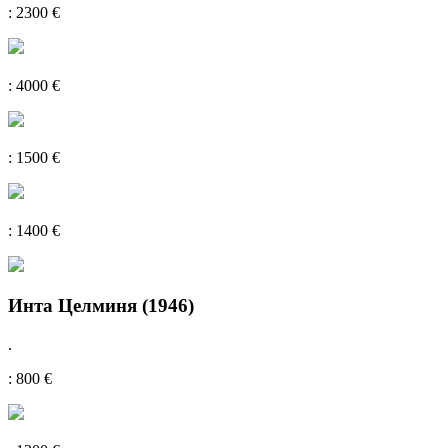
: 2300 €
: 4000 €
: 1500 €
: 1400 €
Инта Целминя (1946)
.
: 800 €