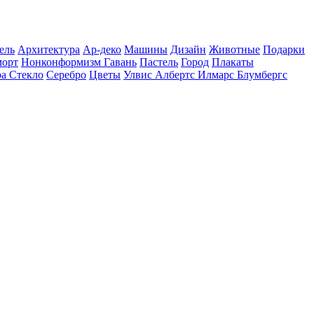
ель
Архитектура
Ар-деко
Машины
Дизайн
Животные
Подарки
орт
Нонконформизм
Гавань
Пастель
Город
Плакаты
ра
Cтекло
Серебро
Цветы
Улвис Албертс
Илмарс Блумбергс