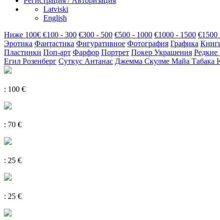
Регистрация / Авторизация
Latviski
English
Hиже 100€
€100 - 300
€300 - 500
€500 - 1000
€1000 - 1500
€1500 
Эротика
Фантастика
Фигуративное
Фотография
Графика
Книг
Пластинки
Поп-арт
Фарфор
Портрет
Покер
Украшения
Редкие
Егил Розенберг
Суткус Антанас
Джемма Скулме
Майа Табака
: 100 €
: 70 €
: 25 €
: 25 €