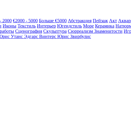
- 2000
€2000 - 5000
Больше €5000
Абстракция
Пейзаж
Акт
Аквар
и
Иконы
Текстиль
Интерьер
Югендстиль
Море
Керамика
Натюрм
 работы
Сценография
Скульптура
Сюрреализм
Знаменитости
Иг
Юрис Утанс
Эдгарс Винтерс
Юрис Звирбулис