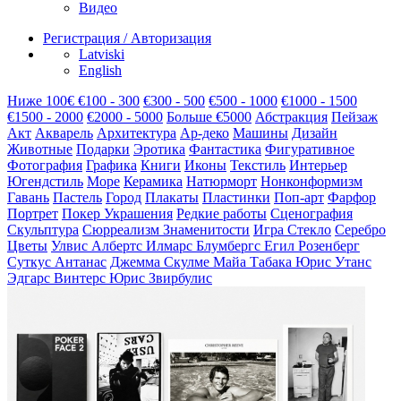
Видео
Регистрация / Авторизация
Latviski
English
Hиже 100€
€100 - 300
€300 - 500
€500 - 1000
€1000 - 1500
€1500 - 2000
€2000 - 5000
Больше €5000
Абстракция
Пейзаж
Акт
Акварель
Архитектура
Ар-деко
Машины
Дизайн
Животные
Подарки
Эротика
Фантастика
Фигуративное
Фотография
Графика
Книги
Иконы
Текстиль
Интерьер
Югендстиль
Море
Керамика
Натюрморт
Нонконформизм
Гавань
Пастель
Город
Плакаты
Пластинки
Поп-арт
Фарфор
Портрет
Покер
Украшения
Редкие работы
Сценография
Скульптура
Сюрреализм
Знаменитости
Игра
Cтекло
Серебро
Цветы
Улвис Албертс
Илмарс Блумбергс
Егил Розенберг
Суткус Антанас
Джемма Скулме
Майа Табака
Юрис Утанс
Эдгарс Винтерс
Юрис Звирбулис