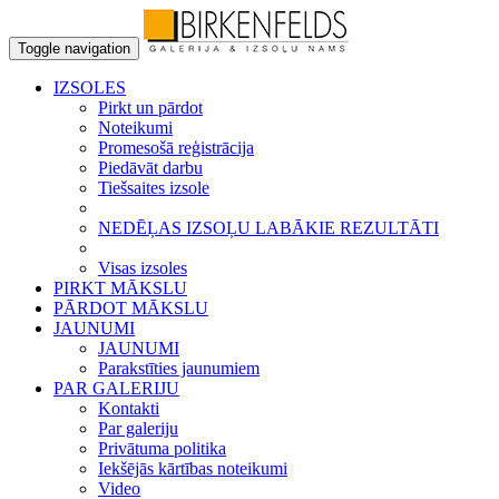
Toggle navigation
IZSOLES
Pirkt un pārdot
Noteikumi
Promesošā reģistrācija
Piedāvāt darbu
Tiešsaites izsole
NEDĒĻAS IZSOĻU LABĀKIE REZULTĀTI
Visas izsoles
PIRKT MĀKSLU
PĀRDOT MĀKSLU
JAUNUMI
JAUNUMI
Parakstīties jaunumiem
PAR GALERIJU
Kontakti
Par galeriju
Privātuma politika
Iekšējās kārtības noteikumi
Video