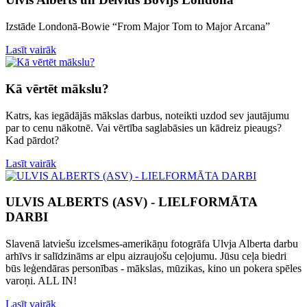
Izstāde Londonā-Bowie “From Major Tom to Major Arcana”
Lasīt vairāk
Kā vērtēt mākslu?
Katrs, kas iegādājās mākslas darbus, noteikti uzdod sev jautājumu
par to cenu nākotnē. Vai vērtība saglabāsies un kādreiz pieaugs?
Kad pārdot?
Lasīt vairāk
ULVIS ALBERTS (ASV) - LIELFORMĀTA
DARBI
Slavenā latviešu izcelsmes-amerikāņu fotogrāfa Ulvja Alberta darbu
arhīvs ir salīdzināms ar elpu aizraujošu ceļojumu. Jūsu ceļa biedri
būs leģendāras personības - mākslas, mūzikas, kino un pokera spēles
varoņi. ALL IN!
Lasīt vairāk