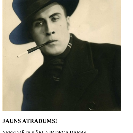
JAUNS ATRADUMS!
NEREDZĒTS KĀRĻA PADEGA DARBS...