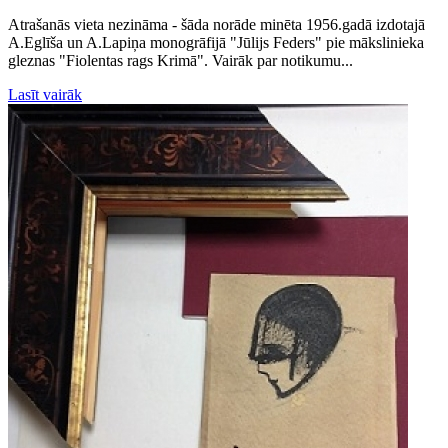
Atrašanās vieta nezināma - šāda norāde minēta 1956.gadā izdotajā
A.Eglīša un A.Lapiņa monogrāfijā "Jūlijs Feders" pie mākslinieka
gleznas "Fiolentas rags Krimā". Vairāk par notikumu...
Lasīt vairāk