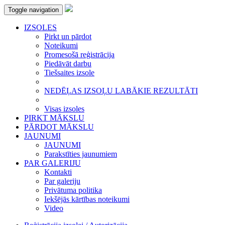
Toggle navigation
IZSOLES
Pirkt un pārdot
Noteikumi
Promesošā reģistrācija
Piedāvāt darbu
Tiešsaites izsole
NEDĒĻAS IZSOĻU LABĀKIE REZULTĀTI
Visas izsoles
PIRKT MĀKSLU
PĀRDOT MĀKSLU
JAUNUMI
JAUNUMI
Parakstīties jaunumiem
PAR GALERIJU
Kontakti
Par galeriju
Privātuma politika
Iekšējās kārtības noteikumi
Video