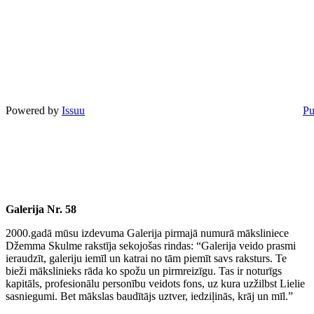
Powered by
Issuu
Pu
Galerija Nr. 58
2000.gadā mūsu izdevuma Galerija pirmajā numurā māksliniece
Džemma Skulme rakstīja sekojošas rindas: “Galerija veido prasmi
ieraudzīt, galeriju iemīl un katrai no tām piemīt savs raksturs. Te
bieži mākslinieks rāda ko spožu un pirmreizīgu. Tas ir noturīgs
kapitāls, profesionālu personību veidots fons, uz kura uzžilbst Lielie
sasniegumi. Bet mākslas baudītājs uztver, iedziļinās, krāj un mīl.”