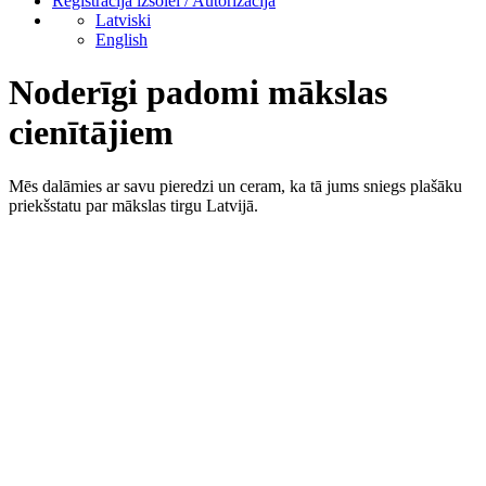
Reģistrācija izsolei / Autorizācija
Latviski
English
Noderīgi padomi mākslas
cienītājiem
Mēs dalāmies ar savu pieredzi un ceram, ka tā jums sniegs plašāku
priekšstatu par mākslas tirgu Latvijā.