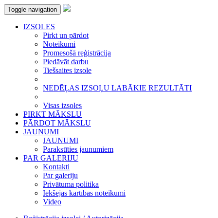
Toggle navigation
IZSOLES
Pirkt un pārdot
Noteikumi
Promesošā reģistrācija
Piedāvāt darbu
Tiešsaites izsole
NEDĒĻAS IZSOĻU LABĀKIE REZULTĀTI
Visas izsoles
PIRKT MĀKSLU
PĀRDOT MĀKSLU
JAUNUMI
JAUNUMI
Parakstīties jaunumiem
PAR GALERIJU
Kontakti
Par galeriju
Privātuma politika
Iekšējās kārtības noteikumi
Video