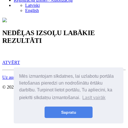
Reģistrācija izsolei / Autorizācija
Latviski
English
NEDĒĻAS IZSOĻU LABĀKIE
REZULTĀTI
ATVĒRT
Mēs izmantojam sīkdatnes, lai uzlabotu portāla
Uz augšu
lietošanas pieredzi un nodrošinātu ērtāku
© 2026 Visas tiesības aizsargātas. SIA Birkenfelds
darbību. Turpinot lietot portālu, Tu apliecini, ka
piekrīti sīkdatņu izmantošanai.
Lasīt vairāk
Sapratu