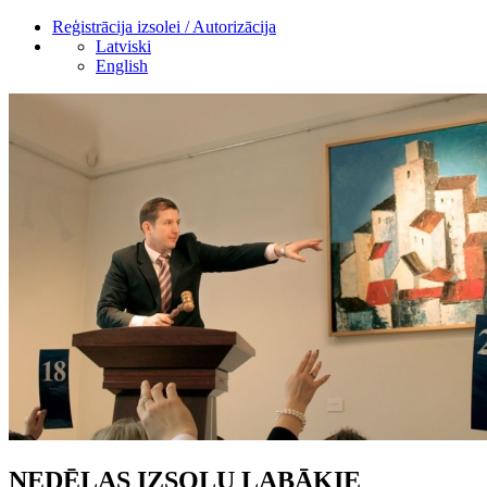
Reģistrācija izsolei / Autorizācija
Latviski
English
NEDĒĻAS IZSOĻU LABĀKIE