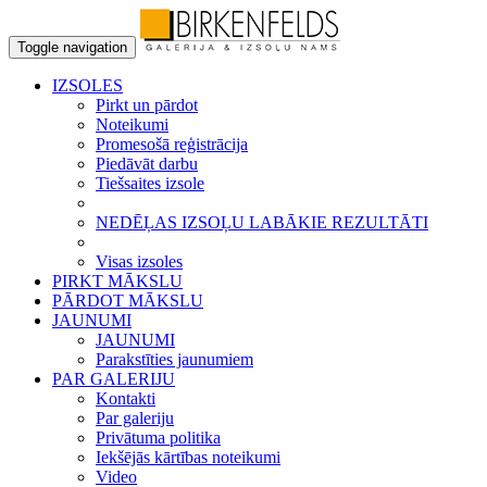
Toggle navigation
IZSOLES
Pirkt un pārdot
Noteikumi
Promesošā reģistrācija
Piedāvāt darbu
Tiešsaites izsole
NEDĒĻAS IZSOĻU LABĀKIE REZULTĀTI
Visas izsoles
PIRKT MĀKSLU
PĀRDOT MĀKSLU
JAUNUMI
JAUNUMI
Parakstīties jaunumiem
PAR GALERIJU
Kontakti
Par galeriju
Privātuma politika
Iekšējās kārtības noteikumi
Video