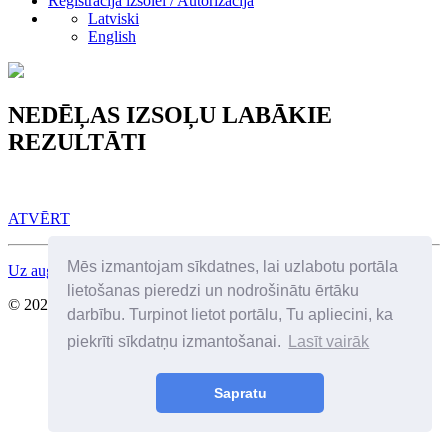
Reģistrācija izsolei / Autorizācija
Latviski
English
NEDĒĻAS IZSOĻU LABĀKIE
REZULTĀTI
ATVĒRT
Mēs izmantojam sīkdatnes, lai uzlabotu portāla
Uz augšu
lietošanas pieredzi un nodrošinātu ērtāku
© 2026 Visas tiesības aizsargātas. SIA Birkenfelds
darbību. Turpinot lietot portālu, Tu apliecini, ka
piekrīti sīkdatņu izmantošanai.
Lasīt vairāk
Sapratu