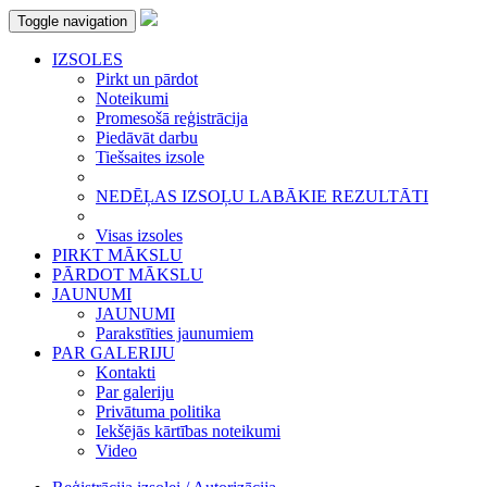
Toggle navigation
IZSOLES
Pirkt un pārdot
Noteikumi
Promesošā reģistrācija
Piedāvāt darbu
Tiešsaites izsole
NEDĒĻAS IZSOĻU LABĀKIE REZULTĀTI
Visas izsoles
PIRKT MĀKSLU
PĀRDOT MĀKSLU
JAUNUMI
JAUNUMI
Parakstīties jaunumiem
PAR GALERIJU
Kontakti
Par galeriju
Privātuma politika
Iekšējās kārtības noteikumi
Video