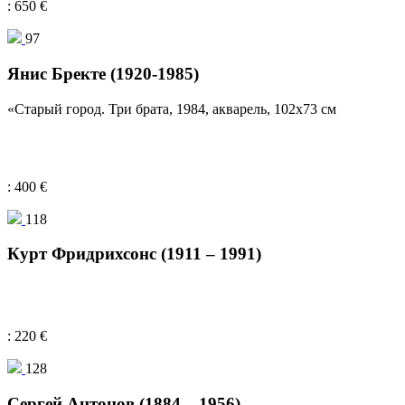
: 650 €
97
Янис Бректе (1920-1985)
«Старый город. Три брата, 1984, акварель, 102x73 см
: 400 €
118
Курт Фридрихсонс (1911 – 1991)
: 220 €
128
Сергей Антонов (1884 – 1956)