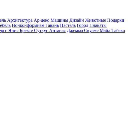
ель
Архитектура
Ар-деко
Машины
Дизайн
Животные
Подарки
ебель
Нонконформизм
Гавань
Пастель
Город
Плакаты
ергс
Янис Бректе
Суткус Антанас
Джемма Скулме
Майа Табака