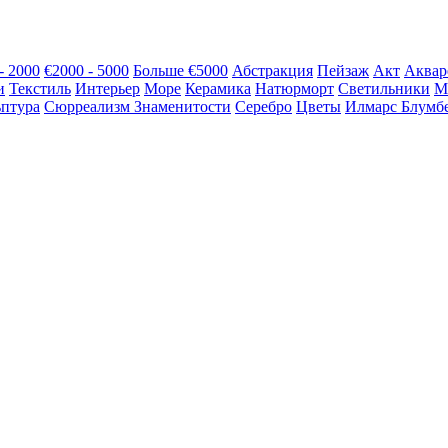
- 2000
€2000 - 5000
Больше €5000
Абстракция
Пейзаж
Акт
Аквар
и
Текстиль
Интерьер
Море
Керамика
Натюрморт
Светильники
М
птура
Сюрреализм
Знаменитости
Серебро
Цветы
Илмарс Блумб