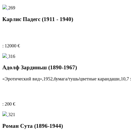
269
Карлис Падегс (1911 - 1940)
: 12000 €
316
Адолф Зардиньш (1890-1967)
«Эротический вид»,1952,бумага/тушь/цветные карандаши,10,7 х
: 200 €
321
Роман Сута (1896-1944)