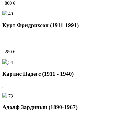
: 800 €
49
Курт Фридрихсон (1911-1991)
: 280 €
54
Карлис Падегс (1911 - 1940)
,
73
Адолф Зардиньш (1890-1967)