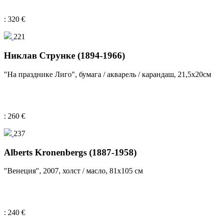
: 320 €
221
Никлав Струнке (1894-1966)
"На празднике Лиго", бумага / акварель / карандаш, 21,5х20см
: 260 €
237
Alberts Kronenbergs (1887-1958)
"Венеция", 2007, холст / масло, 81x105 см
: 240 €