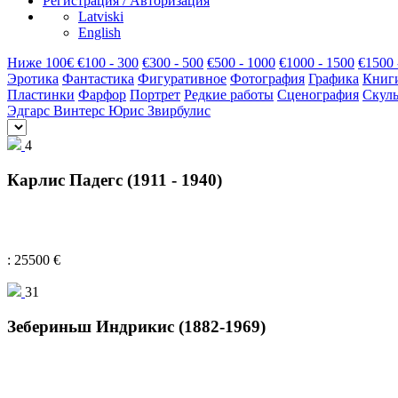
Регистрация / Авторизация
Latviski
English
Hиже 100€
€100 - 300
€300 - 500
€500 - 1000
€1000 - 1500
€1500 
Эротика
Фантастика
Фигуративное
Фотография
Графика
Книг
Пластинки
Фарфор
Портрет
Редкие работы
Сценография
Скуль
Эдгарс Винтерс
Юрис Звирбулис
4
Карлис Падегс (1911 - 1940)
: 25500 €
31
Зебериньш Индрикис (1882-1969)