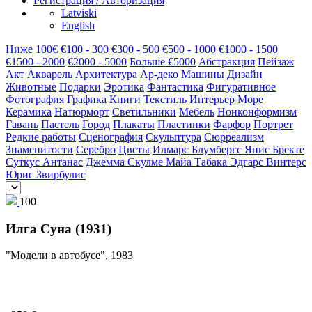
Регистрация / Авторизация
Latviski
English
Hиже 100€
€100 - 300
€300 - 500
€500 - 1000
€1000 - 1500
€1500 - 2000
€2000 - 5000
Больше €5000
Абстракция
Пейзаж
Акт
Акварель
Архитектура
Ар-деко
Машины
Дизайн
Животные
Подарки
Эротика
Фантастика
Фигуративное
Фотография
Графика
Книги
Текстиль
Интерьер
Море
Керамика
Натюрморт
Светильники
Мебель
Нонконформизм
Гавань
Пастель
Город
Плакаты
Пластинки
Фарфор
Портрет
Редкие работы
Сценография
Скульптура
Сюрреализм
Знаменитости
Серебро
Цветы
Илмарс Блумбергс
Янис Бректе
Суткус Антанас
Джемма Скулме
Майа Табака
Эдгарс Винтерс
Юрис Звирбулис
100
Илга Суна (1931)
"Модели в автобусе", 1983