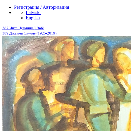
Регистрация / Авторизация
Latviski
English
387 Инта Целминя (1946)
389 Джемма Скулме (1925-2019)