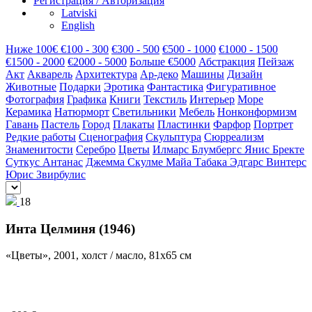
Регистрация / Авторизация
Latviski
English
Hиже 100€
€100 - 300
€300 - 500
€500 - 1000
€1000 - 1500
€1500 - 2000
€2000 - 5000
Больше €5000
Абстракция
Пейзаж
Акт
Акварель
Архитектура
Ар-деко
Машины
Дизайн
Животные
Подарки
Эротика
Фантастика
Фигуративное
Фотография
Графика
Книги
Текстиль
Интерьер
Море
Керамика
Натюрморт
Светильники
Мебель
Нонконформизм
Гавань
Пастель
Город
Плакаты
Пластинки
Фарфор
Портрет
Редкие работы
Сценография
Скульптура
Сюрреализм
Знаменитости
Серебро
Цветы
Илмарс Блумбергс
Янис Бректе
Суткус Антанас
Джемма Скулме
Майа Табака
Эдгарс Винтерс
Юрис Звирбулис
18
Инта Целминя (1946)
«Цветы», 2001, холст / масло, 81х65 см