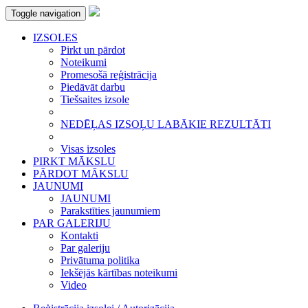
Toggle navigation
IZSOLES
Pirkt un pārdot
Noteikumi
Promesošā reģistrācija
Piedāvāt darbu
Tiešsaites izsole
NEDĒĻAS IZSOĻU LABĀKIE REZULTĀTI
Visas izsoles
PIRKT MĀKSLU
PĀRDOT MĀKSLU
JAUNUMI
JAUNUMI
Parakstīties jaunumiem
PAR GALERIJU
Kontakti
Par galeriju
Privātuma politika
Iekšējās kārtības noteikumi
Video