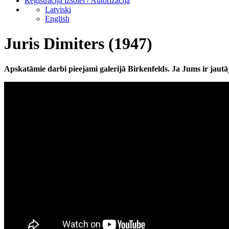
Reģistrācija izsolei / Autorizācija
Latviski
English
Juris Dimiters (1947)
Apskatāmie darbi pieejami galerijā Birkenfelds. Ja Jums ir jautāj