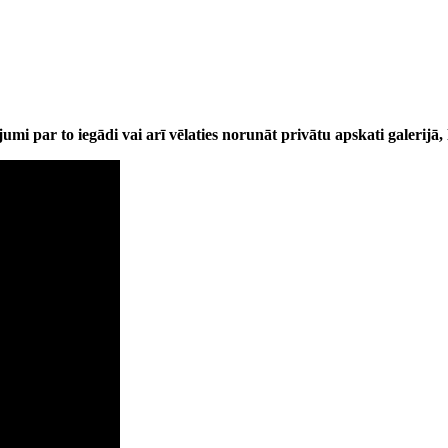
umi par to iegādi vai arī vēlaties norunāt privātu apskati galerijā