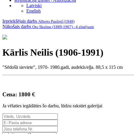
Reģistrācija izsolei / Autorizācija
Latviski
English
Iepriekšējais darbs
Alberts Pauliņš (1948)
Nākošais darbs
Oto Skulme (1889-1967) - 4 zīmējumi
Kārlis Neilis (1906-1991)
"Sēdošā sieviete", 1970- 1980.gadi, audekls/eļļa. 88,5 x 115 cm
Cena: 1800 €
Ja vēlaties iegādāties šo darbu, lūdzu rakstiet galerijai