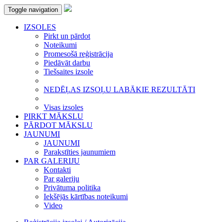
Toggle navigation
IZSOLES
Pirkt un pārdot
Noteikumi
Promesošā reģistrācija
Piedāvāt darbu
Tiešsaites izsole
NEDĒĻAS IZSOĻU LABĀKIE REZULTĀTI
Visas izsoles
PIRKT MĀKSLU
PĀRDOT MĀKSLU
JAUNUMI
JAUNUMI
Parakstīties jaunumiem
PAR GALERIJU
Kontakti
Par galeriju
Privātuma politika
Iekšējās kārtības noteikumi
Video