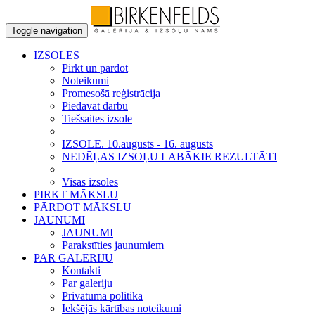
Toggle navigation
IZSOLES
Pirkt un pārdot
Noteikumi
Promesošā reģistrācija
Piedāvāt darbu
Tiešsaites izsole
IZSOLE. 10.augusts - 16. augusts
NEDĒĻAS IZSOĻU LABĀKIE REZULTĀTI
Visas izsoles
PIRKT MĀKSLU
PĀRDOT MĀKSLU
JAUNUMI
JAUNUMI
Parakstīties jaunumiem
PAR GALERIJU
Kontakti
Par galeriju
Privātuma politika
Iekšējās kārtības noteikumi