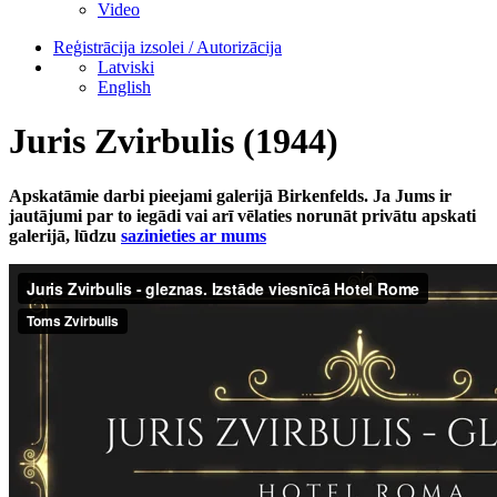
Video
Reģistrācija izsolei / Autorizācija
Latviski
English
Juris Zvirbulis (1944)
Apskatāmie darbi pieejami galerijā Birkenfelds. Ja Jums ir
jautājumi par to iegādi vai arī vēlaties norunāt privātu apskati
galerijā, lūdzu
sazinieties ar mums